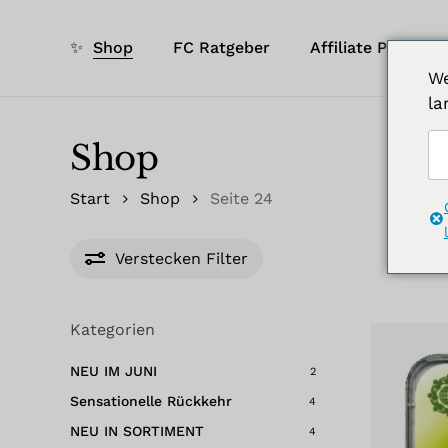
Zum
Hauptinhalt
✨
Shop
FC Ratgeber
Affiliate Portal
springen
We
la
Shop
Start
Shop
Seite 24
Verstecken
Filter
Kategorien
NEU IM JUNI
2
Sensationelle Rückkehr
4
NEU IN SORTIMENT
4