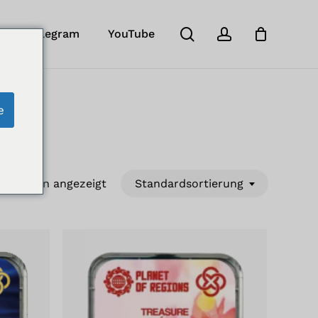
Suche
Konto
Schließe
b
ir in Telegram
YouTube
Cart
e
12 werden angezeigt
Standardsortierung