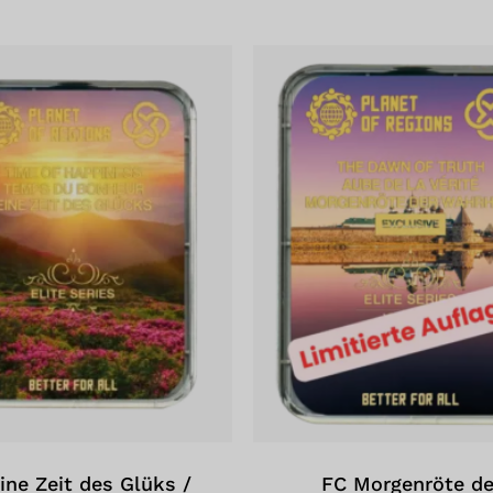
Es be
ine Zeit des Glüks /
FC Morgenröte de