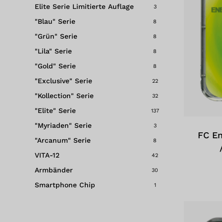
Elite Serie
Limitierte Auflage
3
"Blau" Serie
8
"Grün" Serie
8
"Lila" Serie
8
"Gold" Serie
8
"Exclusive" Serie
22
"Kollection" Serie
32
"Elite" Serie
137
"Myriaden" Serie
3
FC En
"Arcanum" Serie
8
VITA-12
42
Armbänder
30
Smartphone Chip
1