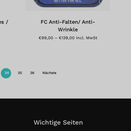
Produkt
weist
mehrere
es /
FC Anti-Falten/ Anti-
Varianten
Wrinkle
auf.
Die
Preisspanne:
€
99,00
–
€
139,00
incl. MwSt
€99,00
Optionen
bis
können
€139,00
auf
der
24
25
26
Nächste
Produktseite
gewählt
werden
Wichtige Seiten