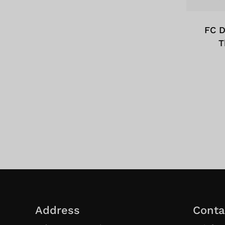
FC D
T
Address
Conta