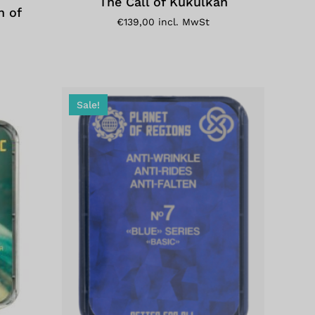
The Call of Kukulkan
n of
€
139,00
incl. MwSt
Sale!
Dieses