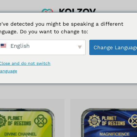
Warenkor
Wichtige Info
DE
W
've detected you might be speaking a different
nguage. Do you want to change to:
English
Change Languag
Close and do not switch
language
Ergebnisse 277 – 288 von 3