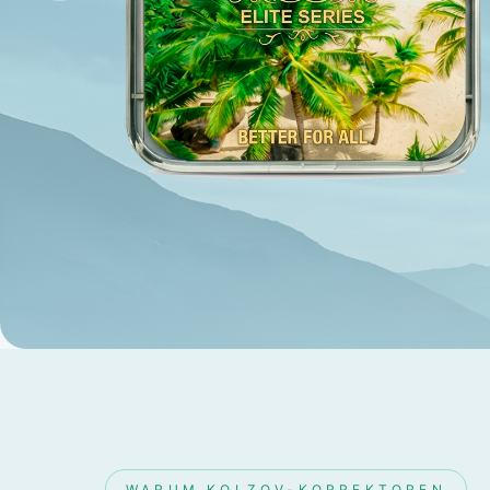
FC "Offener Himmel" und FC "Energie-
Vertikale"
MEHR ERFAHREN →
WARUM KOLZOV-KORREKTOREN