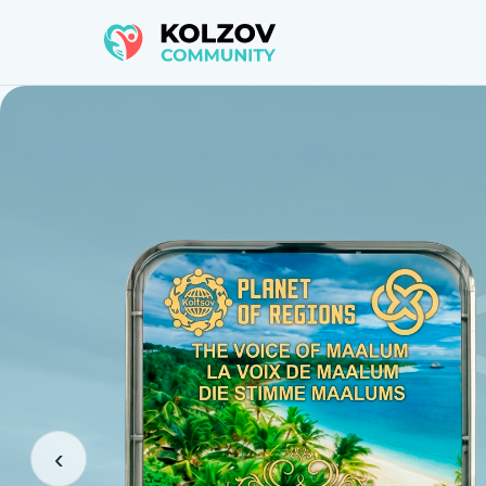
NEU
Neu in
unserem
Sortiment
‹