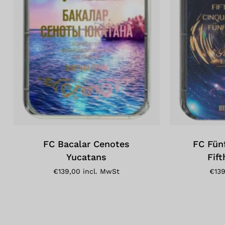
FC Bacalar Cenotes
FC Fün
Yucatans
Fif
€
139,00
incl. MwSt
€
13