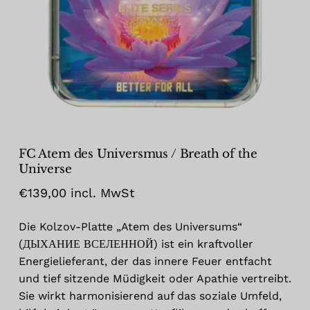
Name
*
E-Mail
*
FC Atem des Universmus / Breath of the
Universe
€
139,00
incl. MwSt
Meinen Namen, meine E-Mail-
Adresse und meine Website in diesem
Die Kolzov-Platte „Atem des Universums“
Browser für die nächste
(ДЫХАНИЕ ВСЕЛЕННОЙ) ist ein kraftvoller
Kommentierung speichern.
Energielieferant, der das innere Feuer entfacht
und tief sitzende Müdigkeit oder Apathie vertreibt.
Sie wirkt harmonisierend auf das soziale Umfeld,