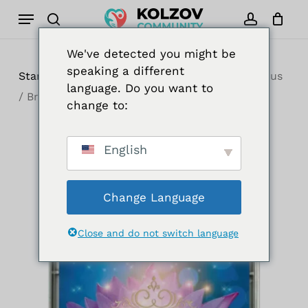
Zum
Menü
Hauptinhalt
Suche
Konto
Schließe
Warenkorb
Schreibe die erste
Cart
springen
Rezension für „FC
We've detected you might be
speaking a different
Atem des Universmus
Start
"Elite" Serie
FC Atem des Universmus
language. Do you want to
/ Breath of the
/ Breath of the Universe
change to:
Universe“
Deine E-Mail-Adresse wird nicht
English
veröffentlicht.
Erforderliche Felder
sind mit
*
markiert
Change Language
Deine Bewertung
*
Close and do not switch language
Deine Rezension
*