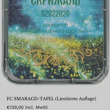
Name
*
E-Mail
*
Meinen Namen, meine E-Mail-
Adresse und meine Website in diesem
Browser für die nächste
Kommentierung speichern.
FC SMARAGD-TAFEL (Limitierte Auflage)
€
139,00
incl. MwSt