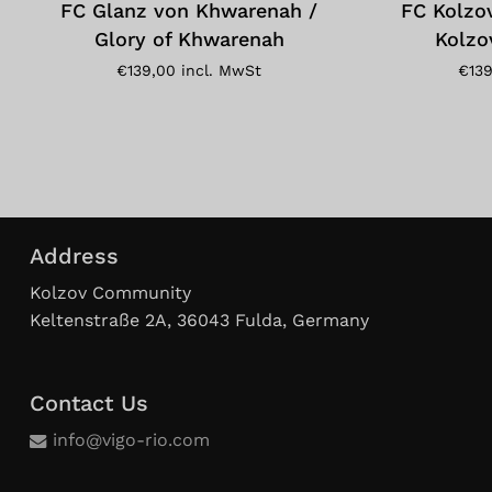
FC Glanz von Khwarenah /
FC Kolzo
Glory of Khwarenah
Kolzov
€
139,00
incl. MwSt
€
13
Address
Kolzov Community
Keltenstraße 2A, 36043 Fulda, Germany
Contact Us
info@vigo-rio.com