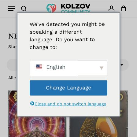
Zum
Menü
Hauptinhalt
Suche
Konto
Filter
Schließe
Warenkorb
Cart
springen
schließe
We've detected you might be
speaking a different
NEU IM JUNI
language. Do you want to
change to:
Start
NEU IM JUNI
Standardsortierung
Filter
English
Alle 2 Ergebnisse werden angezeigt
Change Language
Close and do not switch language