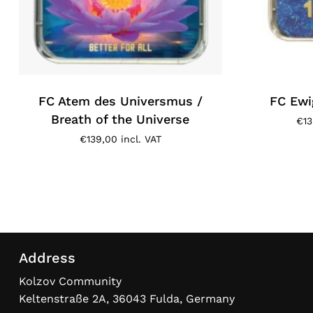
FC Atem des Universmus /
FC Ewig
Breath of the Universe
€
1
€
139,00
incl. VAT
Address
Kolzov Community
Keltenstraße 2A, 36043 Fulda, Germany