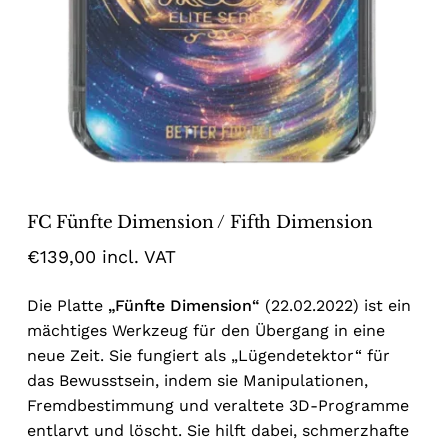
Name
*
Email
*
FC Fünfte Dimension / Fifth Dimension
Save my name, email, and website
€
139,00
incl. VAT
in this browser for the next time I
comment.
Die Platte
„Fünfte Dimension“
(22.02.2022) ist ein
mächtiges Werkzeug für den Übergang in eine
neue Zeit. Sie fungiert als „Lügendetektor“ für
das Bewusstsein, indem sie Manipulationen,
Fremdbestimmung und veraltete 3D-Programme
entlarvt und löscht. Sie hilft dabei, schmerzhafte