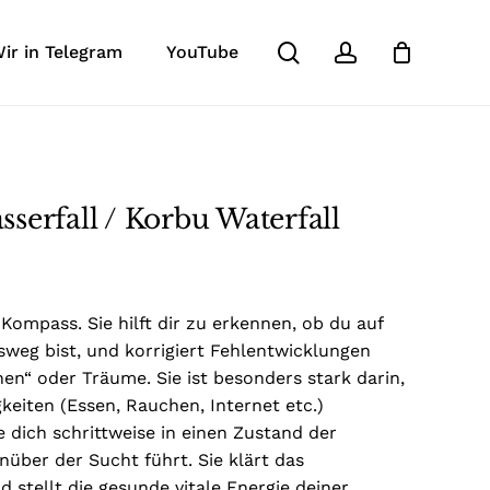
search
account
Close
ir in Telegram
YouTube
eview “FC Korbu Wasserfall /
Cart
 not be published.
Required fields are marked
*
serfall / Korbu Waterfall
 Kompass. Sie hilft dir zu erkennen, ob du auf
weg bist, und korrigiert Fehlentwicklungen
en“ oder Träume. Sie ist besonders stark darin,
eiten (Essen, Rauchen, Internet etc.)
 dich schrittweise in einen Zustand der
nüber der Sucht führt. Sie klärt das
Email
*
 stellt die gesunde vitale Energie deiner