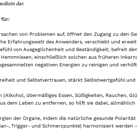
edizin dar.
 für:
rsachen von Problemen auf, öffnet den Zugang zu den Ge
che Erfahrungswelt des Anwenders, verschiebt und erweit
 Gefühl von Ausgeglichenheit und Beständigkeit; befreit d
Hemmnissen, einschließlich solchen aus früheren Inkarn
ngesammelten negativen Energien zu reinigen und verhil
reiheit und Selbstvertrauen, stärkt Selbstwertgefühl und W
en (Alkohol, übermäßiges Essen, Süßigkeiten, Rauchen, Glü
 dem Leben zu entfernen, so hilft sie dabei, allmählich 
Energien der Organe, indem die natürliche gesunde Polarit
ian-, Trigger- und Schmerzpunkte) harmonisiert werden 