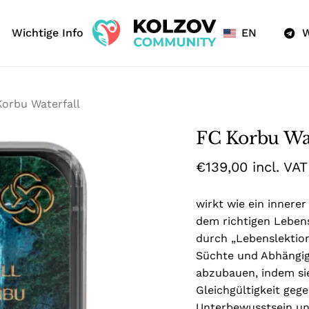
Cart
Wichtige Info
EN
W
Be the first to r
Korbu Waterfall”
Your email address will
Korbu Waterfall
Your rating
*
FC Korbu Was
Your review
*
€
139,00
incl. VAT
wirkt wie ein innerer
dem richtigen Lebens
durch „Lebenslektion
Süchte und Abhängigk
abzubauen, indem sie
Gleichgültigkeit gege
Name
*
Unterbewusstsein und