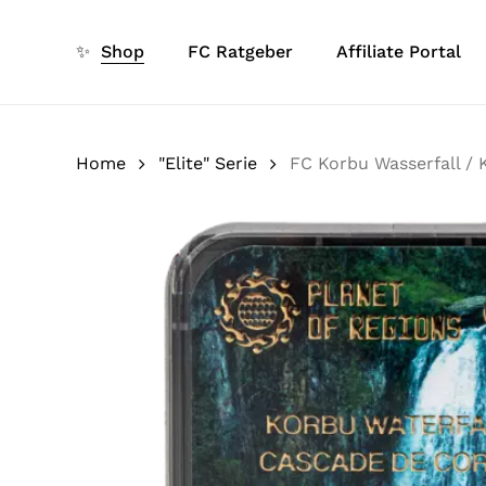
Skip
to
✨
Shop
FC Ratgeber
Affiliate Portal
main
content
Home
"Elite" Serie
FC Korbu Wasserfall / 