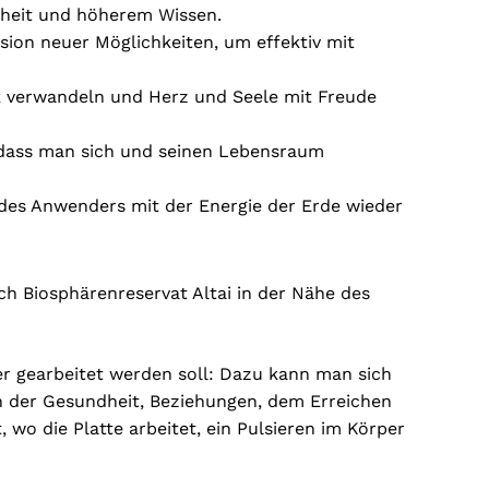
sheit und höherem Wissen.
ion neuer Möglichkeiten, um effektiv mit
ck verwandeln und Herz und Seele mit Freude
, dass man sich und seinen Lebensraum
g des Anwenders mit der Energie der Erde wieder
No products in the cart.
ich Biosphärenreservat Altai in der Nähe des
Go To Shop
er gearbeitet werden soll: Dazu kann man sich
n der Gesundheit, Beziehungen, dem Erreichen
 wo die Platte arbeitet, ein Pulsieren im Körper