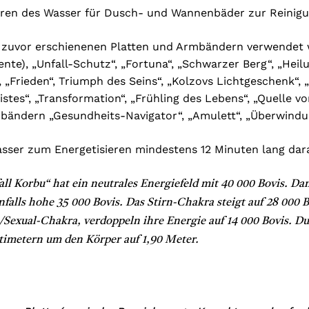
sieren des Wasser für Dusch- und Wannenbäder zur Reini
en zuvor erschienenen Platten und Armbändern verwendet 
e), „Unfall-Schutz“, „Fortuna“, „Schwarzer Berg“, „Heilung
, „Frieden“, Triumph des Seins“, „Kolzovs Lichtgeschenk“, 
Geistes“, „Transformation“, „Frühling des Lebens“, „Quelle 
mbändern „Gesundheits-Navigator“, „Amulett“, „Überwindung
sser zum Energetisieren mindestens 12 Minuten lang dara
all Korbu“ hat ein neutrales Energiefeld mit 40 000 Bovis. Da
falls hohe 35 000 Bovis. Das Stirn-Chakra steigt auf 28 000 B
Sexual-Chakra, verdoppeln ihre Energie auf 14 000 Bovis. D
timetern um den Körper auf 1,90 Meter.