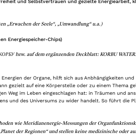
 Freiheit und Selbstvertrauen und gezielte Energiearbeit,
ten „Erwachen der Seele“, „Umwandlung“ u.a.)
en Energiespeicher-Chips)
ДОПАД КОРБУ bzw. auf dem ergänzenden Deckblatt: KORBU 
len Energien der Organe, hilft sich aus Anbhängigkeiten un
kann gezielt auf eine Körperstelle oder zu einem Thema 
igen Weg im Leben eingeschlagen hat: in Träumen und ans
ns und des Universums zu wider handelt. So führt die Pl
ethoden wie Meridianenergie-Messungen der Organfunktionsk
„Planet der Regionen“ und stellen keine medizinische oder a