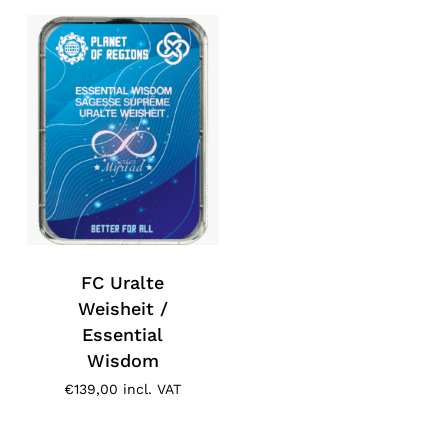
No products in the cart.
Go To Shop
FC Uralte
Weisheit /
Essential
Wisdom
€
139,00
incl. VAT