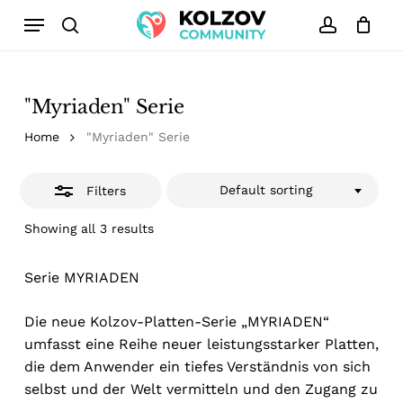
Skip
Menu
to
search
account
Close
Close
Cart
Cart
main
Filters
content
"Myriaden" Serie
Home
"Myriaden" Serie
Default sorting
Filters
Showing all 3 results
Serie MYRIADEN
Die neue Kolzov-Platten-Serie „MYRIADEN“
umfasst eine Reihe neuer leistungsstarker Platten,
die dem Anwender ein tiefes Verständnis von sich
selbst und der Welt vermitteln und den Zugang zu