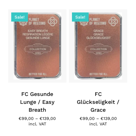
€99,00
€99,00
through
through
€139,00
€139,00
Sale!
Sale!
No products in the cart.
Go To Shop
FC Gesunde
FC
Lunge / Easy
Glückseligkeit /
Breath
Grace
Price
Price
€
99,00
–
€
139,00
€
99,00
–
€
139,00
range:
range:
incl. VAT
incl. VAT
€99,00
€99,00
through
through