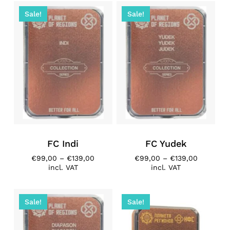
€139,00
€139,00
Sale!
Sale!
FC Indi
FC Yudek
Price
Price
€
99,00
–
€
139,00
€
99,00
–
€
139,00
range:
range:
incl. VAT
incl. VAT
€99,00
€99,00
through
through
€139,00
€139,00
Sale!
Sale!