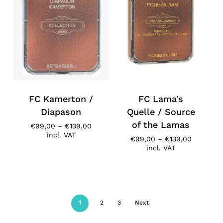
FC Kamerton /
FC Lama’s
Diapason
Quelle / Source
of the Lamas
Price
€
99,00
–
€
139,00
range:
incl. VAT
Price
€
99,00
–
€
139,00
€99,00
range:
incl. VAT
through
€99,00
€139,00
through
€139,00
1
2
3
Next