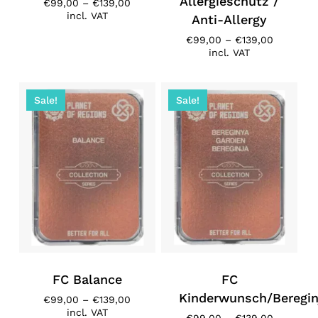
Allergieschutz /
Price
€
99,00
–
€
139,00
range:
incl. VAT
Anti-Allergy
€99,00
Price
€
99,00
–
€
139,00
through
range:
incl. VAT
€139,00
€99,00
through
€139,00
Sale!
Sale!
FC Balance
FC
Kinderwunsch/Beregin
Price
€
99,00
–
€
139,00
range:
incl. VAT
Price