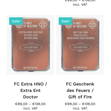
€
99,00
–
€
139,00
€99,00
range:
incl. VAT
through
€99,00
€139,00
through
€139,00
Sale!
Sale!
FC Extra HNO /
FC Geschenk
Extra Ent
des Feuers /
Doctor
Gift of Fire
Price
Price
€
99,00
–
€
139,00
€
99,00
–
€
139,00
range:
range:
incl. VAT
incl. VAT