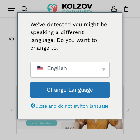
Zum
Menü
Hauptinhalt
Suche
Konto
Schließe
Warenkorb
Cart
springen
We've detected you might be
speaking a different
Von
Sitora
Mai 9, 2026
Uncategorized
language. Do you want to
change to:
English
Change Language
Close and do not switch language