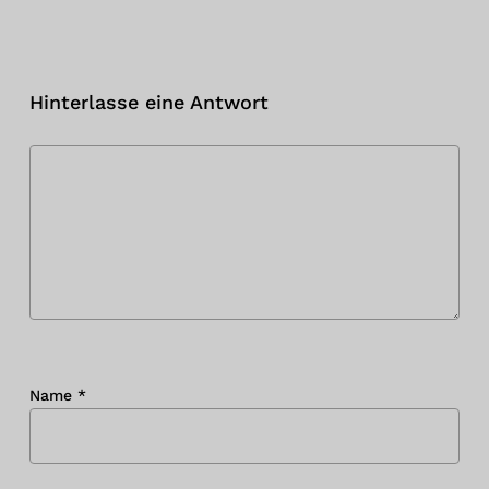
Hinterlasse eine Antwort
Es befinden sich keine Produkte im
Warenkorb.
Zum Shop Gehen
Name
*