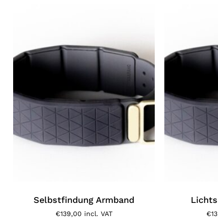
Selbstfindung Armband
Licht
€
139,00
incl. VAT
€
1