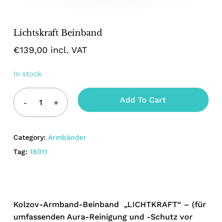
Name
*
Lichtskraft Beinband
€
139,00
incl. VAT
Email
*
In stock
Add To Cart
Save my name, email, and website
in this browser for the next time I
Category:
Armbänder
comment.
Tag:
18011
Kolzov-Armband-Beinband „LICHTKRAFT“ – (für
umfassenden Aura-Reinigung und -Schutz vor