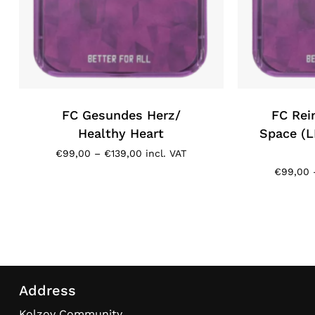
FC Gesundes Herz/
FC Rei
Healthy Heart
Space (
Price
€
99,00
–
€
139,00
incl. VAT
range:
€
99,00
€99,00
through
€139,00
Address
Kolzov Community