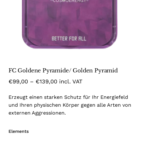
Name
*
Email
*
FC Goldene Pyramide/ Golden Pyramid
Save my name, email, and website
Price
€
99,00
–
€
139,00
incl. VAT
in this browser for the next time I
range:
comment.
Erzeugt einen starken Schutz für Ihr Energiefeld
€99,00
und Ihren physischen Körper gegen alle Arten von
through
externen Aggressionen.
€139,00
Elements